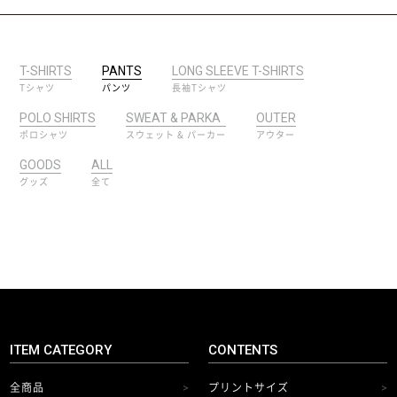
T-SHIRTS
PANTS
LONG SLEEVE T-SHIRTS
Tシャツ
パンツ
長袖Tシャツ
POLO SHIRTS
SWEAT & PARKA
OUTER
ポロシャツ
スウェット & パーカー
アウター
GOODS
ALL
グッズ
全て
ITEM CATEGORY
CONTENTS
全商品
プリントサイズ
>
>